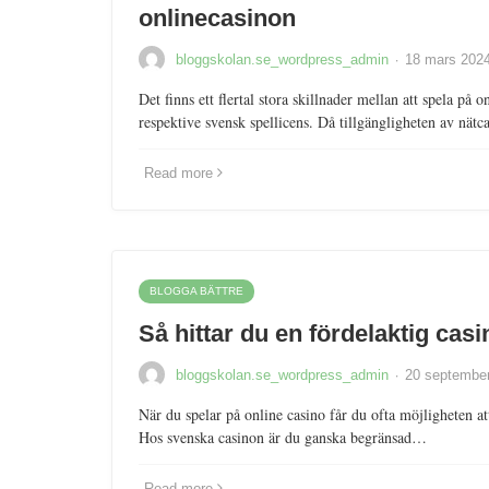
onlinecasinon
·
bloggskolan.se_wordpress_admin
18 mars 202
Det finns ett flertal stora skillnader mellan att spela på
respektive svensk spellicens. Då tillgängligheten av nätc
Read more
BLOGGA BÄTTRE
Så hittar du en fördelaktig cas
·
bloggskolan.se_wordpress_admin
20 septembe
När du spelar på online casino får du ofta möjligheten at
Hos svenska casinon är du ganska begränsad…
Read more