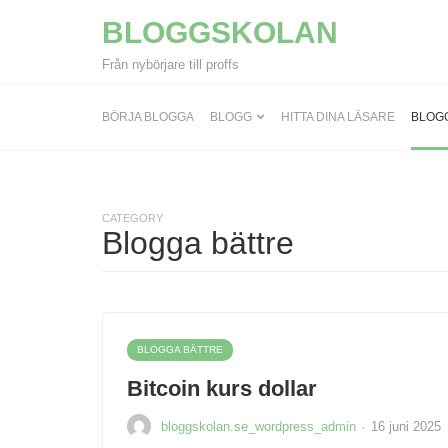
BLOGGSKOLAN
Från nybörjare till proffs
BÖRJA BLOGGA
BLOGG
HITTA DINA LÄSARE
BLOG
CATEGORY
Blogga bättre
BLOGGA BÄTTRE
Bitcoin kurs dollar
·
bloggskolan.se_wordpress_admin
16 juni 2025