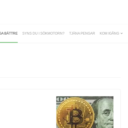
GA BÄTTRE
SYNS DU I SÖKMOTORN?
TJÄNA PENGAR
KOM IGÅNG