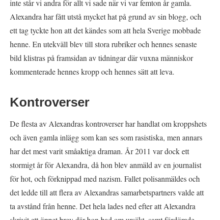
inte står vi andra för allt vi sade när vi var femton år gamla.
Alexandra har fått utstå mycket hat på grund av sin blogg, och
ett tag tyckte hon att det kändes som att hela Sverige mobbade
henne. En utekväll blev till stora rubriker och hennes senaste
bild klistras på framsidan av tidningar där vuxna människor
kommenterade hennes kropp och hennes sätt att leva.
Kontroverser
De flesta av Alexandras kontroverser har handlat om kroppshets
och även gamla inlägg som kan ses som rasistiska, men annars
har det mest varit småaktiga draman. År 2011 var dock ett
stormigt år för Alexandra, då hon blev anmäld av en journalist
för hot, och förknippad med nazism. Fallet polisanmäldes och
det ledde till att flera av Alexandras samarbetspartners valde att
ta avstånd från henne. Det hela lades ned efter att Alexandra
skrivit ett öppet brev där hon bad om ursäkt, samt fördömde