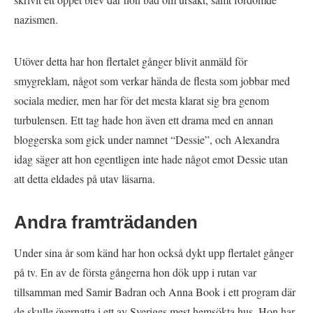
nazismen.
Utöver detta har hon flertalet gånger blivit anmäld för
smygreklam, något som verkar hända de flesta som jobbar med
sociala medier, men har för det mesta klarat sig bra genom
turbulensen. Ett tag hade hon även ett drama med en annan
bloggerska som gick under namnet “Dessie”, och Alexandra
idag säger att hon egentligen inte hade något emot Dessie utan
att detta eldades på utav läsarna.
Andra framträdanden
Under sina år som känd har hon också dykt upp flertalet gånger
på tv. En av de första gångerna hon dök upp i rutan var
tillsamman med Samir Badran och Anna Book i ett program där
de skulle övernatta i ett av Sveriges mest hemsökta hus. Hon har