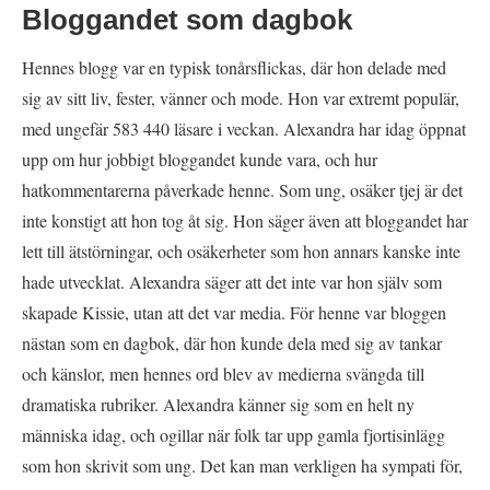
Bloggandet som dagbok
Hennes blogg var en typisk tonårsflickas, där hon delade med
sig av sitt liv, fester, vänner och mode. Hon var extremt populär,
med ungefär 583 440 läsare i veckan. Alexandra har idag öppnat
upp om hur jobbigt bloggandet kunde vara, och hur
hatkommentarerna påverkade henne. Som ung, osäker tjej är det
inte konstigt att hon tog åt sig. Hon säger även att bloggandet har
lett till ätstörningar, och osäkerheter som hon annars kanske inte
hade utvecklat. Alexandra säger att det inte var hon själv som
skapade Kissie, utan att det var media. För henne var bloggen
nästan som en dagbok, där hon kunde dela med sig av tankar
och känslor, men hennes ord blev av medierna svängda till
dramatiska rubriker. Alexandra känner sig som en helt ny
människa idag, och ogillar när folk tar upp gamla fjortisinlägg
som hon skrivit som ung. Det kan man verkligen ha sympati för,